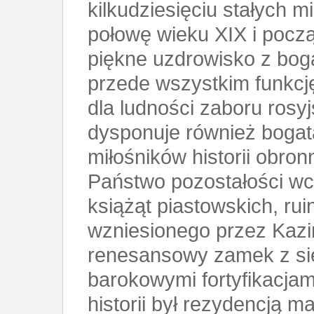
kilkudziesięciu stałych 
połowę wieku XIX i począ
piękne uzdrowisko z boga
przede wszystkim funkc
dla ludności zaboru rosy
dysponuje również bogat
miłośników historii obronn
Państwo pozostałości w
książąt piastowskich, r
wzniesionego przez Kazi
renesansowy zamek z s
barokowymi fortyfikacjam
historii był rezydencją 