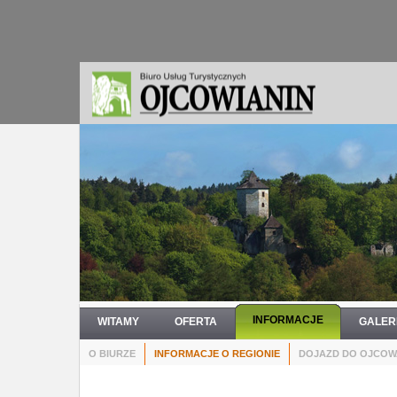
INFORMACJE
WITAMY
OFERTA
GALER
O BIURZE
INFORMACJE O REGIONIE
DOJAZD DO OJCOW