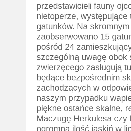
przedstawicieli fauny oj
nietoperze, występujące t
gatunków. Na skromnym 
zaobserwowano 15 gatun
pośród 24 zamieszkując
szczególną uwagę obok sz
zwierzęcego zasługują tu
będące bezpośrednim sk
zachodzących w odpowie
naszym przypadku wapie
piękne ostańce skalne, 
Maczugę Herkulesa czy I
ogromną ilość jaskiń w li