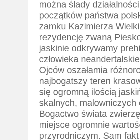
można ślady działalności
początków państwa polsk
zamku Kazimierza Wielk
rezydencję zwaną Piesko
jaskinie odkrywamy prehis
człowieka neandertalskieg
Ojców oszałamia różnoro
najbogatszy teren kraso
się ogromną ilością jask
skalnych, malowniczych 
Bogactwo świata zwierzęc
miejsce ogromnie warto
przyrodniczym. Sam fakt i