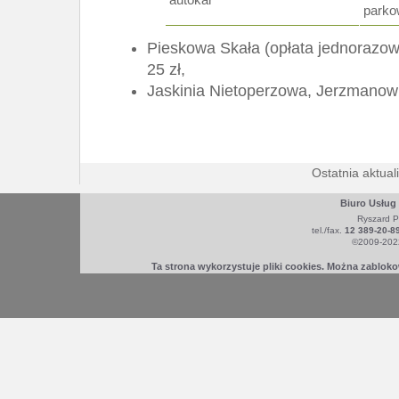
parko
Pieskowa Skała (opłata jednorazow
25 zł,
Jaskinia Nietoperzowa, Jerzmanowic
Ostatnia aktual
Biuro Usług
Ryszard P
tel./fax.
12 389-20-8
©2009-2022
Ta strona wykorzystuje pliki cookies. Można zablok