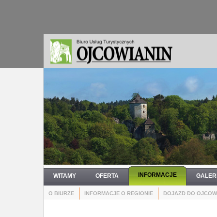
INFORMACJE
WITAMY
OFERTA
GALER
O BIURZE
INFORMACJE O REGIONIE
DOJAZD DO OJCOW