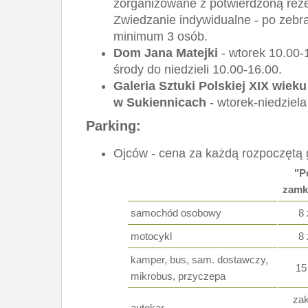
zorganizowane z potwierdzoną rez
Zwiedzanie indywidualne - po zebra
minimum 3 osób.
Dom Jana Matejki
- wtorek 10.00-
środy do niedzieli 10.00-16.00.
Galeria Sztuki Polskiej XIX wieku
w Sukiennicach
- wtorek-niedziela
Parking:
Ojców - cena za każdą rozpoczętą 
"P
zamk
samochód osobowy
8 
motocykl
8 
kamper, bus, sam. dostawczy,
15
mikrobus, przyczepa
za
autokar