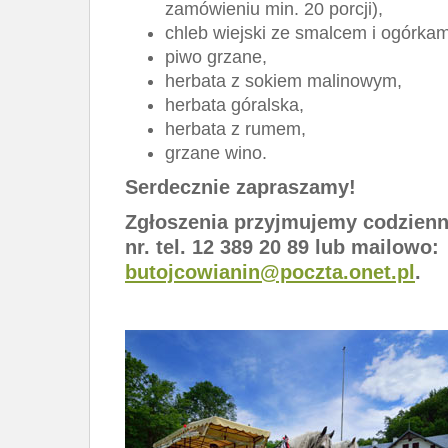
zamówieniu min. 20 porcji),
chleb wiejski ze smalcem i ogórkam
piwo grzane,
herbata z sokiem malinowym,
herbata góralska,
herbata z rumem,
grzane wino.
Serdecznie zapraszamy!
Zgłoszenia przyjmujemy codzienn
nr. tel. 12 389 20 89 lub mailowo:
butojcowianin@poczta.onet.pl
.