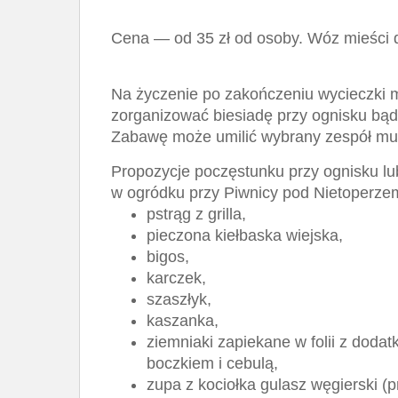
Cena — od 35 zł od osoby. Wóz mieści 
Na życzenie po zakończeniu wycieczki
zorganizować biesiadę przy ognisku bądź
Zabawę może umilić wybrany zespół mu
Propozycje poczęstunku przy ognisku lub
w ogródku przy Piwnicy pod Nietoperze
pstrąg z grilla,
pieczona kiełbaska wiejska,
bigos,
karczek,
szaszłyk,
kaszanka,
ziemniaki zapiekane w folii z dodat
boczkiem i cebulą,
zupa z kociołka gulasz węgierski (p